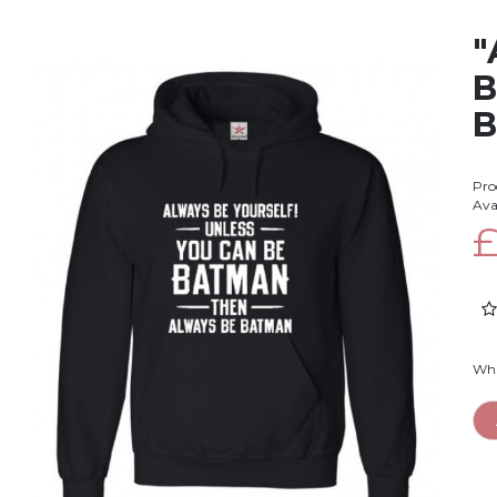
"
B
B
Pro
Avai
£
Whi